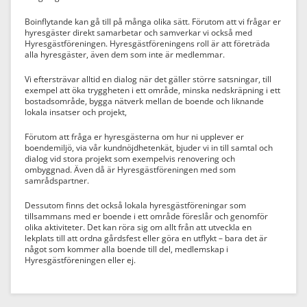
Boinflytande kan gå till på många olika sätt. Förutom att vi frågar er
hyresgäster direkt samarbetar och samverkar vi också med
Hyresgästföreningen. Hyresgästföreningens roll är att företräda
alla hyresgäster, även dem som inte är medlemmar.
Vi eftersträvar alltid en dialog när det gäller större satsningar, till
exempel att öka tryggheten i ett område, minska nedskräpning i ett
bostadsområde, bygga nätverk mellan de boende och liknande
lokala insatser och projekt,
Förutom att fråga er hyresgästerna om hur ni upplever er
boendemiljö, via vår kundnöjdhetenkät, bjuder vi in till samtal och
dialog vid stora projekt som exempelvis renovering och
ombyggnad. Även då är Hyresgästföreningen med som
samrådspartner.
Dessutom finns det också lokala hyresgästföre­ningar som
tillsammans med er boende i ett område föreslår och genomför
olika aktiviteter. Det kan röra sig om allt från att utveckla en
lekplats till att ordna gårdsfest eller göra en utflykt – bara det är
något som kommer alla boende till del, medlemskap i
Hyresgästföreningen eller ej.