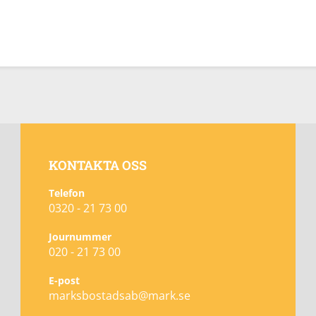
KONTAKTA OSS
Telefon
0320 - 21 73 00
Journummer
020 - 21 73 00
E-post
marksbostadsab@mark.se