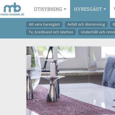
UTHYRNING
HYRESGÄST
Att vara hyresgäst
Avfall och återvinning
B
Tv, bredband och telefoni
Underhåll och reno