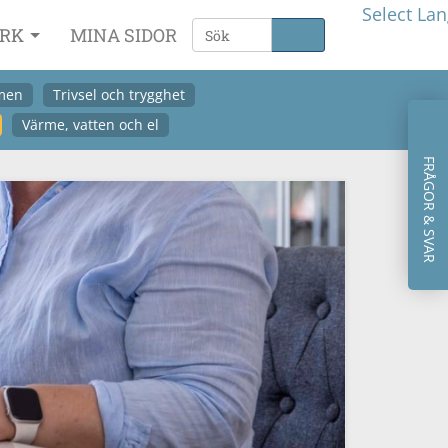
Select La
ARK
MINA SIDOR
men
Trivsel och trygghet
Värme, vatten och el
FRÅGOR & SVAR