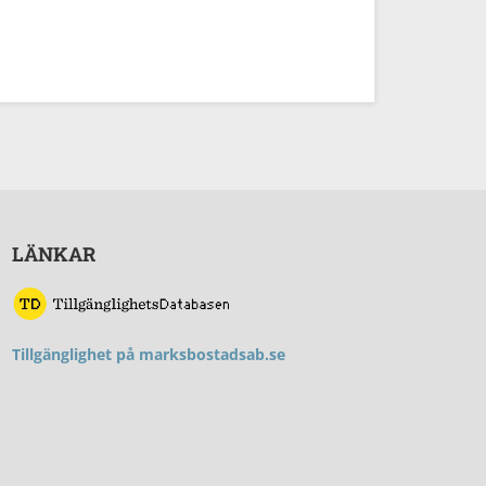
LÄNKAR
T
illgänglighet på marksbostadsab.se