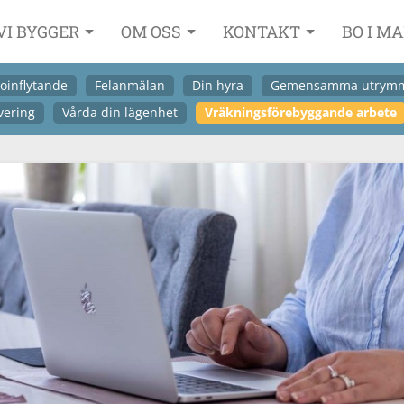
VI BYGGER
OM OSS
KONTAKT
BO I M
oinflytande
Felanmälan
Din hyra
Gemensamma utrym
vering
Vårda din lägenhet
Vräkningsförebyggande arbete