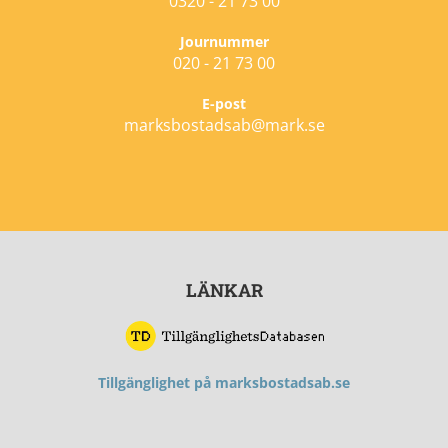
0320 - 21 73 00
Journummer
020 - 21 73 00
E-post
marksbostadsab@mark.se
LÄNKAR
T
illgänglighet på marksbostadsab.se