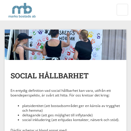
Startsida
VÄXL
NAVI
SOCIAL HÅLLBARHET
En entydig definition vad social hållbarhet kan vara, utifrån ett
boendeperspektiv, är svårt att hitta. För oss kretsar det kring:
platsidentitet (att bostadsområdet ger en känsla av trygghet
och hemma)
deltagande (att ges möjlighet till inflytande)
social inkludering (att erbjudas kontakter, nätverk och stöd).
Därför arbetar vi bland annat med: