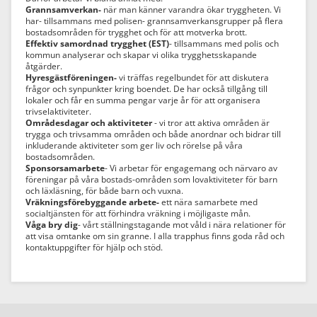
Grannsamverkan-
när man känner varandra ökar tryggheten. Vi
har- tillsammans med polisen- grannsamverkansgrupper på flera
bostadsområden för trygghet och för att motverka brott.
Effektiv samordnad trygghet (EST)
- tillsammans med polis och
kommun analyserar och skapar vi olika trygghetsskapande
åtgärder.
Hyresgästföreningen-
vi träffas regelbundet för att diskutera
frågor och synpunkter kring boendet. De har också tillgång till
lokaler och får en summa pengar varje år för att organisera
trivselaktiviteter.
Områdesdagar och aktiviteter
- vi tror att aktiva områden är
trygga och trivsamma områden och både anordnar och bidrar till
inkluderande aktiviteter som ger liv och rörelse på våra
bostadsområden.
Sponsorsamarbete
- Vi arbetar för engagemang och närvaro av
föreningar på våra bostads-områden som lovaktiviteter för barn
och läxläsning, för både barn och vuxna.
Vräkningsförebyggande arbete-
ett nära samarbete med
socialtjänsten för att förhindra vräkning i möjligaste mån.
Våga bry dig
- vårt ställningstagande mot våld i nära relationer för
att visa omtanke om sin granne. I alla trapphus finns goda råd och
kontaktuppgifter för hjälp och stöd.