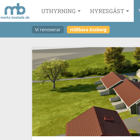
UTHYRNING
HYRESGÄST
Vi renoverar
Hållbara Assberg