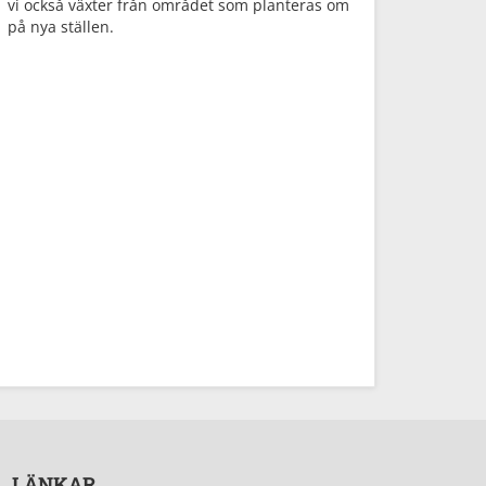
vi också växter från området som planteras om
på nya ställen.
LÄNKAR