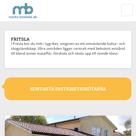
Startsida
VÄXL
NAVI
FRITSLA
I Fritsla bor du mitt i tygriket, omgiven av ett omväxlande kultur- och
skogslandskap. Våra områden ligger centralt med bekvämt avstånd
till bland annat mataffär, förskola och skola upp till nionde klass.
KONTAKTA FASTIGHETSSKÖTARNA