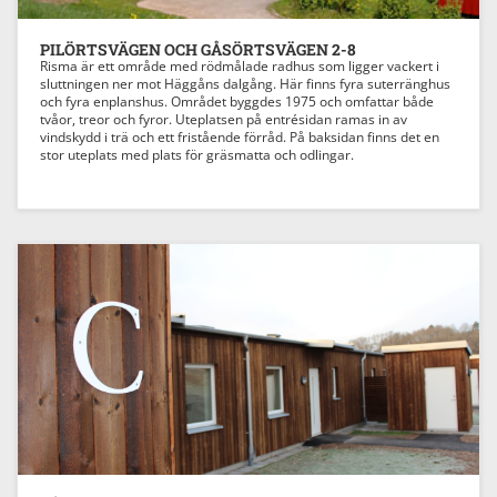
PILÖRTSVÄGEN OCH GÅSÖRTSVÄGEN 2-8
Risma är ett område med rödmålade radhus som ligger vackert i
sluttningen ner mot Häggåns dalgång. Här finns fyra suterränghus
och fyra enplanshus. Området byggdes 1975 och omfattar både
tvåor, treor och fyror. Uteplatsen på entrésidan ramas in av
vindskydd i trä och ett fristående förråd. På baksidan finns det en
stor uteplats med plats för gräsmatta och odlingar.
Previous
Next