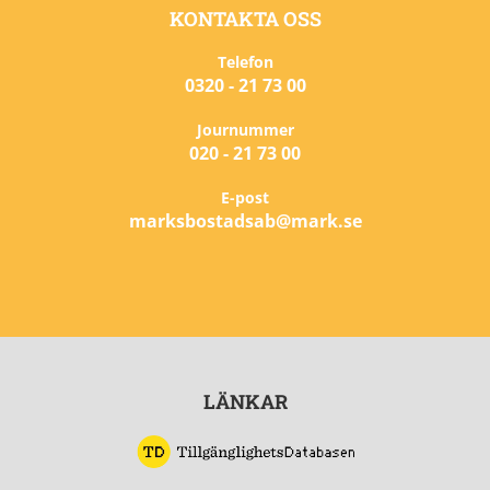
KONTAKTA OSS
Telefon
0320 - 21 73 00
Journummer
020 - 21 73 00
E-post
marksbostadsab@mark.se
LÄNKAR