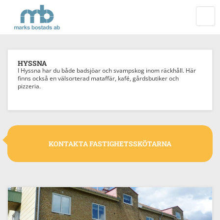
Startsida
VÄXL
NAVI
HYSSNA
I Hyssna har du både badsjöar och svampskog inom räckhåll. Här
finns också en välsorterad mataffär, kafé, gårdsbutiker och
pizzeria.
KONTAKTA FASTIGHETSSKÖTARNA