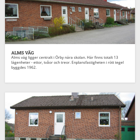
Previous
Next
ALMS VÄG
Alms väg ligger centralt i Örby nära skolan. Här finns totalt 13
lägenheter - ettor, tvåor och treor. Enplansfastigheten i rött tegel
byggdes 1962.
Previous
Next