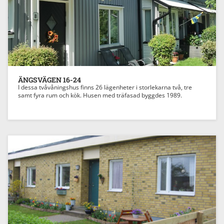
Previous
Next
ÄNGSVÄGEN 16-24
I dessa tvåvåningshus finns 26 lägenheter i storlekarna två, tre
samt fyra rum och kök. Husen med träfasad byggdes 1989.
Previous
Next