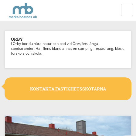
Startsida
VÄXL
NAVI
ÖRBY
I Örby bor du nära natur och bad vid Öresjöns långa
sandstränder. Här finns bland annat en camping, restaurang, kiosk,
förskola och skola.
KONTAKTA FASTIGHETSSKÖTARNA