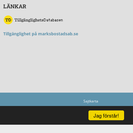
LÄNKAR
T
illgänglighet på marksbostadsab.se
Sajtkarta
Jag förstår!