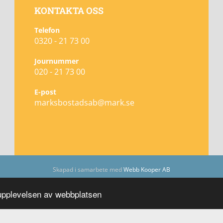
KONTAKTA OSS
Telefon
0320 - 21 73 00
Journummer
020 - 21 73 00
E-post
marksbostadsab@mark.se
Skapad i samarbete med
Webb Kooper AB
rupplevelsen av webbplatsen